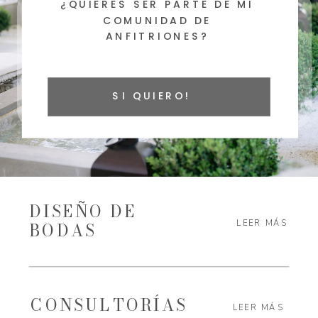
¿QUIERES SER PARTE DE MI
BIENVENIDOS AL
COMUNIDAD DE
MUNDO DE
ANFITRIONES?
ANFITRIONOMÍA
SI QUIERO!
ELEVANDO EXPERIENCIAS
DISEÑO DE
LEER MÁS
BODAS
CONSULTORÍAS
LEER MÁS