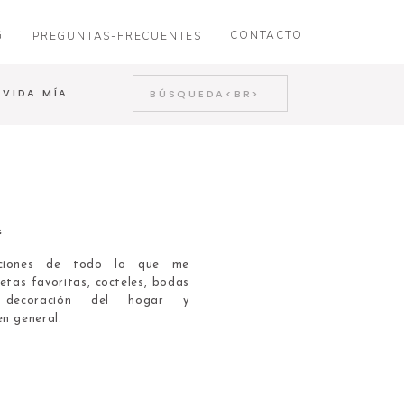
G
CONTACTO
PREGUNTAS-FRECUENTES
Search
 VIDA MÍA
for:
G
caciones de todo lo que me
etas favoritas, cocteles, bodas
, decoración del hogar y
en general.