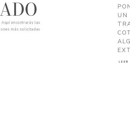
CADO
PO
UN
Aquí encontrarás las
TR
iones más solicitadas
CO
AL
EX
LEER