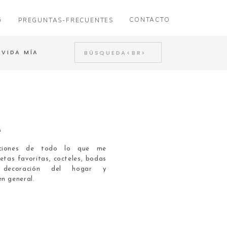
G
CONTACTO
PREGUNTAS-FRECUENTES
Search
 VIDA MÍA
for:
G
caciones de todo lo que me
etas favoritas, cocteles, bodas
, decoración del hogar y
en general.