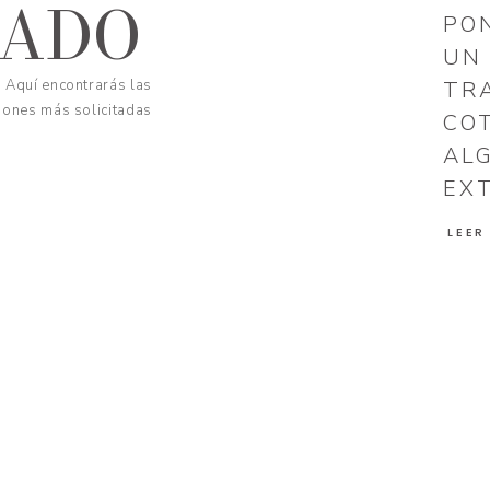
CADO
PO
UN
Aquí encontrarás las
TR
iones más solicitadas
CO
AL
EX
LEER