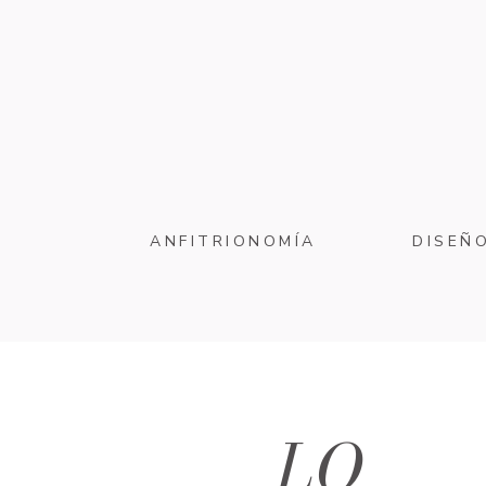
ANFITRIONOMÍA
DISEÑ
LO