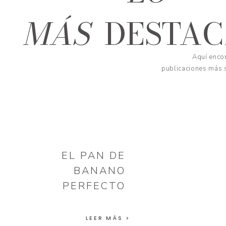
MÁS
DESTA
Aquí encon
publicaciones más s
EL PAN DE
BANANO
PERFECTO
LEER MÁS >