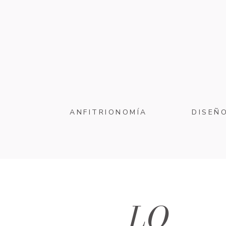
ANFITRIONOMÍA
DISEÑ
LO