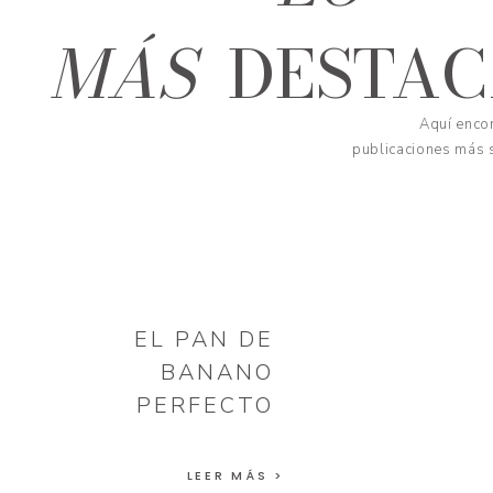
MÁS
DESTA
Aquí encon
publicaciones más s
EL PAN DE
BANANO
PERFECTO
LEER MÁS >