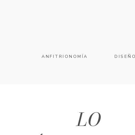
ANFITRIONOMÍA
DISEÑ
LO