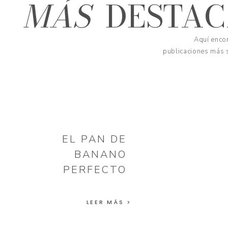
MÁS
DESTA
Aquí encon
publicaciones más s
EL PAN DE
BANANO
PERFECTO
LEER MÁS >