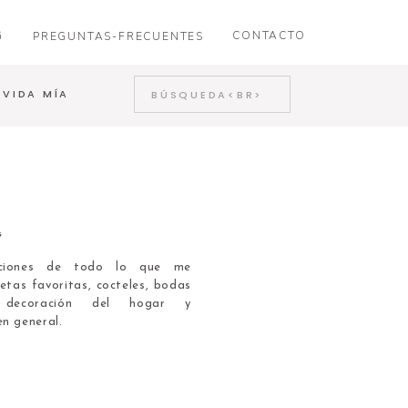
G
CONTACTO
PREGUNTAS-FRECUENTES
Search
 VIDA MÍA
for:
G
caciones de todo lo que me
etas favoritas, cocteles, bodas
, decoración del hogar y
en general.