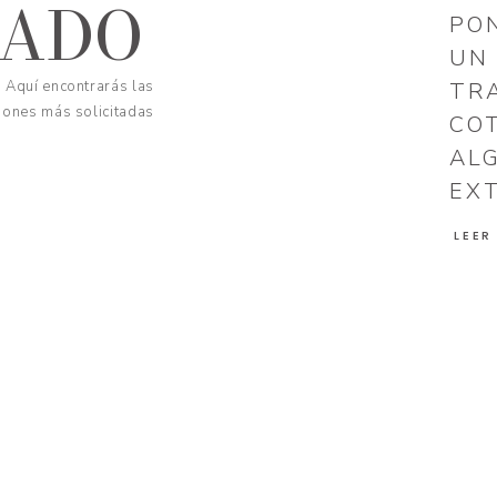
CADO
PO
UN
Aquí encontrarás las
TR
iones más solicitadas
CO
AL
EX
LEER