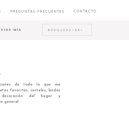
G
CONTACTO
PREGUNTAS-FRECUENTES
Search
 VIDA MÍA
for:
G
caciones de todo lo que me
etas favoritas, cocteles, bodas
, decoración del hogar y
en general.