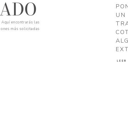
CADO
PO
UN
Aquí encontrarás las
TR
iones más solicitadas
CO
AL
EX
LEER